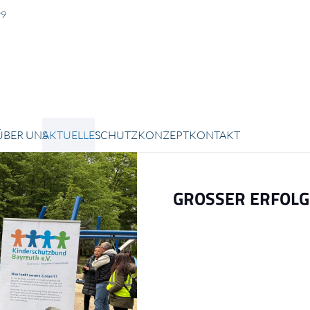
99
N
ÜBER UNS
AKTUELLES
SCHUTZKONZEPT
KONTAKT
GROSSER ERFOLG