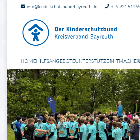
info@kinderschutzbund-bayreuth.de
+49 921 5116
HOME
HILFSANGEBOTE
UNTERSTÜTZER
MITMACHE