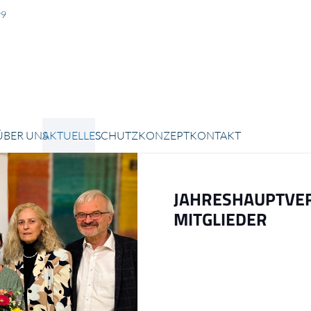
99
N
ÜBER UNS
AKTUELLES
SCHUTZKONZEPT
KONTAKT
JAHRESHAUPTVE
MITGLIEDER